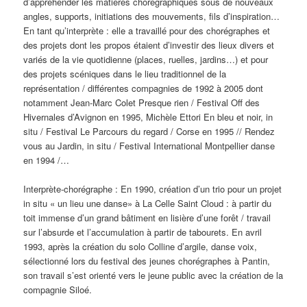
d’appréhender les matières chorégraphiques sous de nouveaux
angles, supports, initiations des mouvements, fils d’inspiration…
En tant qu’interprète : elle a travaillé pour des chorégraphes et
des projets dont les propos étaient d’investir des lieux divers et
variés de la vie quotidienne (places, ruelles, jardins…) et pour
des projets scéniques dans le lieu traditionnel de la
représentation / différentes compagnies de 1992 à 2005 dont
notamment Jean-Marc Colet Presque rien / Festival Off des
Hivernales d’Avignon en 1995, Michèle Ettori En bleu et noir, in
situ / Festival Le Parcours du regard / Corse en 1995 // Rendez
vous au Jardin, in situ / Festival International Montpellier danse
en 1994 /…
Interprète-chorégraphe : En 1990, création d’un trio pour un projet
in situ « un lieu une danse» à La Celle Saint Cloud : à partir du
toit immense d’un grand bâtiment en lisière d’une forêt / travail
sur l’absurde et l’accumulation à partir de tabourets. En avril
1993, après la création du solo Colline d’argile, danse voix,
sélectionné lors du festival des jeunes chorégraphes à Pantin,
son travail s’est orienté vers le jeune public avec la création de la
compagnie Siloé.