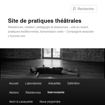
Aller
au
Rech
contenu
principal
Site de pratiques théâtrales
Résidences, création, pédagogie et ressources – arts du vivant,
pratiques traditionnelles, transmission orale – Compagnie associée
L'homme ivre
Menu
Accueil
Laboratoires
Actualités
Définition
principal
Intervenants
Ateliers
Résidences
Venir à Lavauzelle
Nous (re)joindre