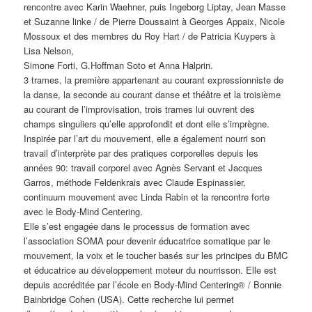
rencontre avec Karin Waehner, puis Ingeborg Liptay, Jean Masse
et Suzanne linke / de Pierre Doussaint à Georges Appaix, Nicole
Mossoux et des membres du Roy Hart / de Patricia Kuypers à
Lisa Nelson,
Simone Forti, G.Hoffman Soto et Anna Halprin.
3 trames, la première appartenant au courant expressionniste de
la danse, la seconde au courant danse et théâtre et la troisième
au courant de l’improvisation, trois trames lui ouvrent des
champs singuliers qu’elle approfondit et dont elle s’imprègne.
Inspirée par l’art du mouvement, elle a également nourri son
travail d’interprète par des pratiques corporelles depuis les
années 90: travail corporel avec Agnès Servant et Jacques
Garros, méthode Feldenkrais avec Claude Espinassier,
continuum mouvement avec Linda Rabin et la rencontre forte
avec le Body-Mind Centering.
Elle s’est engagée dans le processus de formation avec
l’association SOMA pour devenir éducatrice somatique par le
mouvement, la voix et le toucher basés sur les principes du BMC
et éducatrice au développement moteur du nourrisson. Elle est
depuis accréditée par l’école en Body-Mind Centering® / Bonnie
Bainbridge Cohen (USA). Cette recherche lui permet