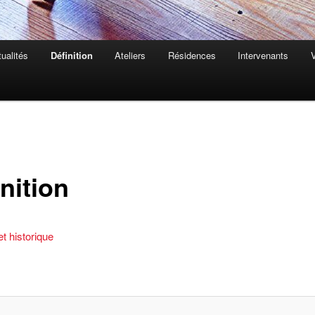
ualités
Définition
Ateliers
Résidences
Intervenants
V
nition
et historique