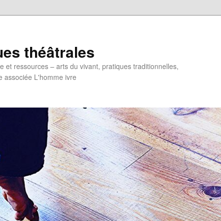
ues théâtrales
et ressources – arts du vivant, pratiques traditionnelles,
e associée L'homme ivre