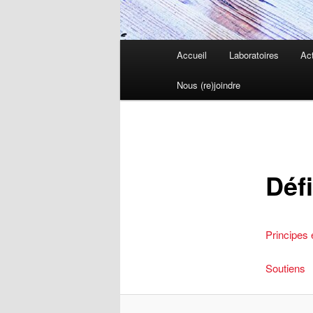
Menu
Accueil
Laboratoires
Act
principal
Nous (re)joindre
Défi
Principes 
Soutiens