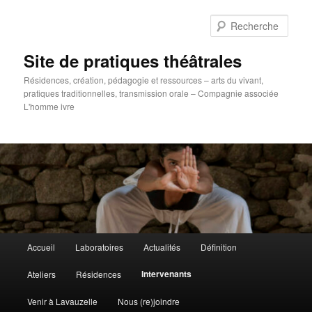
Aller
au
Rech
contenu
principal
Site de pratiques théâtrales
Résidences, création, pédagogie et ressources – arts du vivant,
pratiques traditionnelles, transmission orale – Compagnie associée
L'homme ivre
Menu
Accueil
Laboratoires
Actualités
Définition
principal
Intervenants
Ateliers
Résidences
Venir à Lavauzelle
Nous (re)joindre