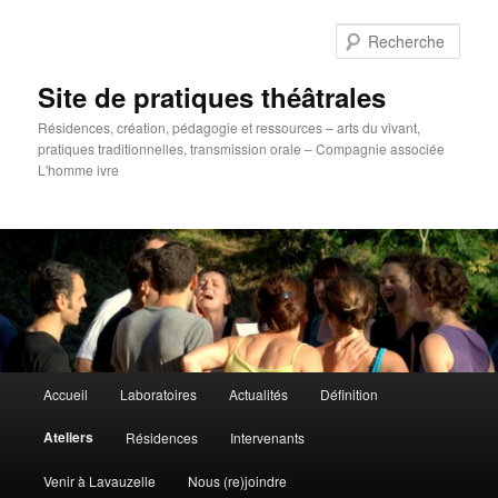
Aller
au
Rech
contenu
principal
Site de pratiques théâtrales
Résidences, création, pédagogie et ressources – arts du vivant,
pratiques traditionnelles, transmission orale – Compagnie associée
L'homme ivre
Menu
Accueil
Laboratoires
Actualités
Définition
principal
Ateliers
Résidences
Intervenants
Venir à Lavauzelle
Nous (re)joindre