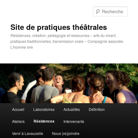
Aller
au
Rech
contenu
principal
Site de pratiques théâtrales
Résidences, création, pédagogie et ressources – arts du vivant,
pratiques traditionnelles, transmission orale – Compagnie associée
L'homme ivre
Menu
Accueil
Laboratoires
Actualités
Définition
principal
Résidences
Ateliers
Intervenants
Venir à Lavauzelle
Nous (re)joindre