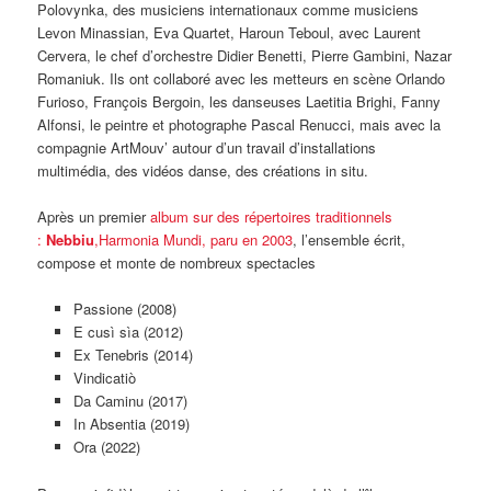
Polovynka, des musiciens internationaux comme musiciens
Levon Minassian, Eva Quartet, Haroun Teboul, avec Laurent
Cervera, le chef d’orchestre Didier Benetti, Pierre Gambini, Nazar
Romaniuk. Ils ont collaboré avec les metteurs en scène Orlando
Furioso, François Bergoin, les danseuses Laetitia Brighi, Fanny
Alfonsi, le peintre et photographe Pascal Renucci, mais avec la
compagnie ArtMouv’ autour d’un travail d’installations
multimédia, des vidéos danse, des créations in situ.
Après un premier
album sur des répertoires traditionnels
:
Nebbiu
,Harmonia Mundi, paru en 2003
, l’ensemble écrit,
compose et monte de nombreux spectacles
Passione (2008)
E cusì sìa (2012)
Ex Tenebris (2014)
Vindicatiò
Da Caminu (2017)
In Absentia (2019)
Ora (2022)