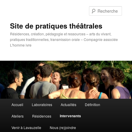
Aller
au
Rech
contenu
principal
Site de pratiques théâtrales
Résidences, création, pédagogie et ressources – arts du vivant,
pratiques traditionnelles, transmission orale – Compagnie associée
L'homme ivre
Menu
Accueil
Laboratoires
Actualités
Définition
principal
Intervenants
Ateliers
Résidences
Venir à Lavauzelle
Nous (re)joindre