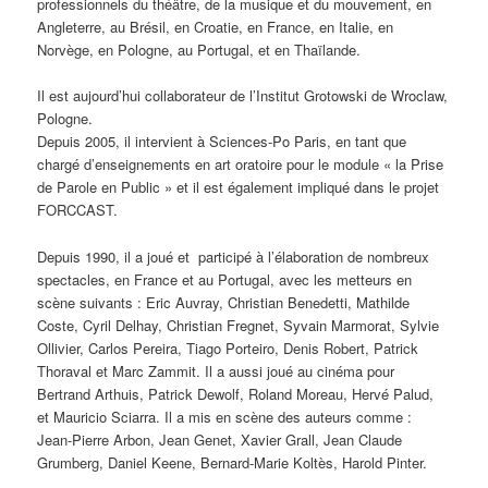
professionnels du théâtre, de la musique et du mouvement, en
Angleterre, au Brésil, en Croatie, en France, en Italie, en
Norvège, en Pologne, au Portugal, et en Thaïlande.
Il est aujourd’hui collaborateur de l’Institut Grotowski de Wroclaw,
Pologne.
Depuis 2005, il intervient à Sciences-Po Paris, en tant que
chargé d’enseignements en art oratoire pour le module « la Prise
de Parole en Public » et il est également impliqué dans le projet
FORCCAST.
Depuis 1990, il a joué et participé à l’élaboration de nombreux
spectacles, en France et au Portugal, avec les metteurs en
scène suivants : Eric Auvray, Christian Benedetti, Mathilde
Coste, Cyril Delhay, Christian Fregnet, Syvain Marmorat, Sylvie
Ollivier, Carlos Pereira, Tiago Porteiro, Denis Robert, Patrick
Thoraval et Marc Zammit. Il a aussi joué au cinéma pour
Bertrand Arthuis, Patrick Dewolf, Roland Moreau, Hervé Palud,
et Mauricio Sciarra. Il a mis en scène des auteurs comme :
Jean-Pierre Arbon, Jean Genet, Xavier Grall, Jean Claude
Grumberg, Daniel Keene, Bernard-Marie Koltès, Harold Pinter.