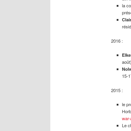
la c
prés
Cla
rési
2016 :
Elke
août
Nol
15-1
2015 :
le pr
Horb
war-
Le c