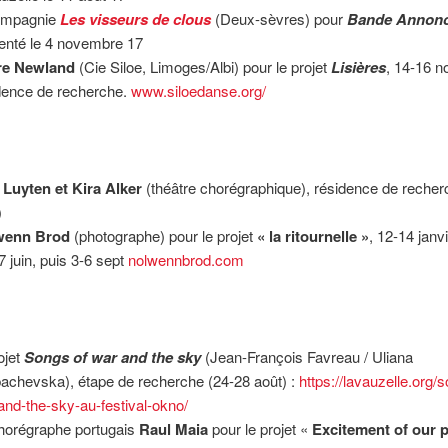
ompagnie
Les visseurs de clous
(Deux-sèvres) pour
Bande Annon
enté le 4 novembre 17
ire Newland
(Cie Siloe, Limoges/Albi) pour le projet
Lisières
, 14-16 
dence de recherche.
www.siloedanse.org/
 Luyten et Kira Alker
(théâtre chorégraphique), résidence de recher
)
wenn Brod
(photographe) pour le projet
« la ritournelle »
, 12-14 janvi
7 juin, puis 3-6 sept
nolwennbrod.com
ojet
Songs of war and the sky
(Jean-François Favreau / Uliana
achevska), étape de recherche (24-28 août) :
https://lavauzelle.org/
and-the-sky-au-festival-okno/
horégraphe portugais
Raul Maia
pour le projet «
Excitement of our 