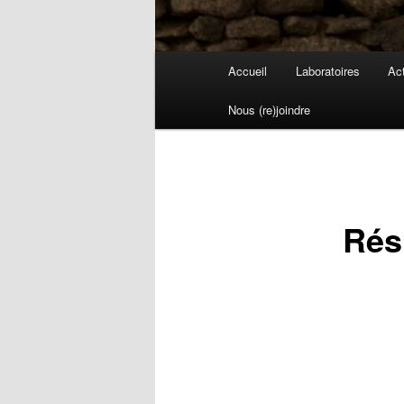
Menu
Accueil
Laboratoires
Act
principal
Nous (re)joindre
Rés