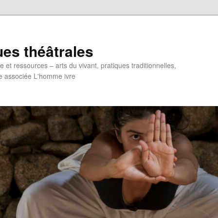
ues théâtrales
et ressources – arts du vivant, pratiques traditionnelles,
e associée L'homme ivre