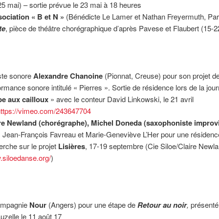
25 mai) – sortie prévue le 23 mai à 18 heures
sociation « B et N »
(Bénédicte Le Lamer et Nathan Freyermuth, Par
te
, pièce de théâtre chorégraphique d’après Pavese et Flaubert (15-22 
tiste sonore
Alexandre Chanoine
(Pionnat, Creuse) pour son projet d
ormance sonore intitulé « Pierres ». Sortie de résidence lors de la jo
e aux cailloux
» avec le conteur David Linkowski, le 21 avril
https://vimeo.com/243647704
re Newland (chorégraphe), Michel Doneda (saxophoniste improvi
 Jean-François Favreau et Marie-Geneviève L’Her pour une résidenc
erche sur le projet
Lisières
, 17-19 septembre (Cie Siloe/Claire Newla
siloedanse.org/
)
ompagnie
Nour
(Angers) pour une étape de
Retour au noir
,
présenté
uzelle le 11 août 17