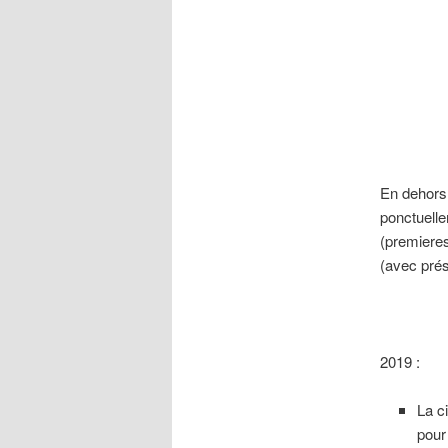
En dehors
ponctuelle
(premieres
(avec prés
2019 :
La c
pou