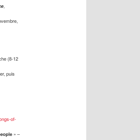
ce
,
novembre,
che (8-12
er, puis
songs-of-
people
» –