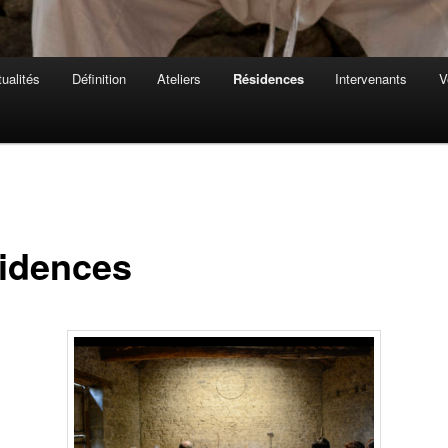
ualités
Définition
Ateliers
Résidences
Intervenants
V
idences