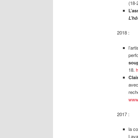
(18-
L’as
L’hô
2018 :
l’ar
perf
soup
18.
Clai
avec
rech
www.
2017 :
la c
Lava