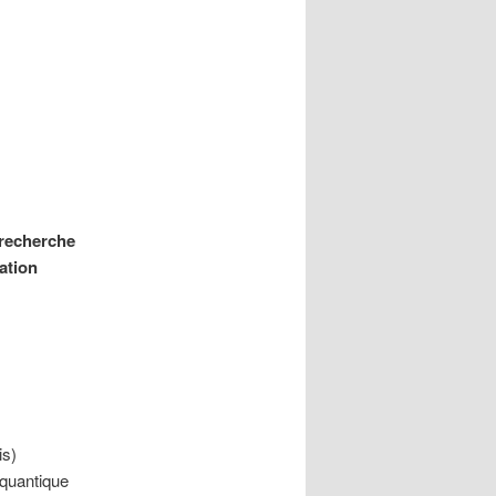
 recherche
ation
is)
 quantique