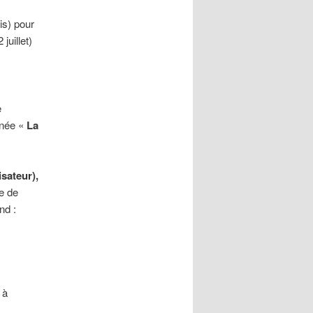
is) pour
juillet)
e
urnée «
La
sateur),
e de
nd :
 à