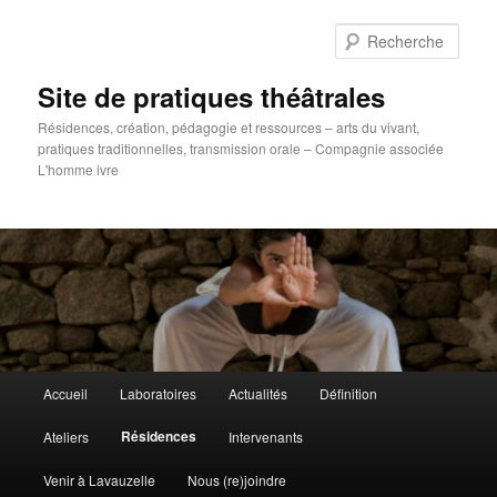
Aller
au
Rech
contenu
principal
Site de pratiques théâtrales
Résidences, création, pédagogie et ressources – arts du vivant,
pratiques traditionnelles, transmission orale – Compagnie associée
L'homme ivre
Menu
Accueil
Laboratoires
Actualités
Définition
principal
Résidences
Ateliers
Intervenants
Venir à Lavauzelle
Nous (re)joindre