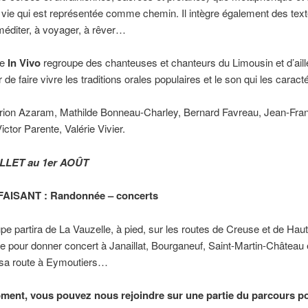
a vie qui est représentée comme chemin. Il intègre également des text
 méditer, à voyager, à rêver…
le
In Vivo
regroupe des chanteuses et chanteurs du Limousin et d’aill
de faire vivre les traditions orales populaires et le son qui les caracté
rion Azaram, Mathilde Bonneau-Charley, Bernard Favreau, Jean-Fra
ictor Parente, Valérie Vivier.
ILLET au 1er AOÛT
AISANT : Randonnée – concerts
pe partira de La Vauzelle, à pied, sur les routes de Creuse et de Hau
lte pour donner concert à Janaillat, Bourganeuf, Saint-Martin-Château 
 sa route à Eymoutiers…
ment, vous pouvez nous rejoindre sur une partie du parcours p