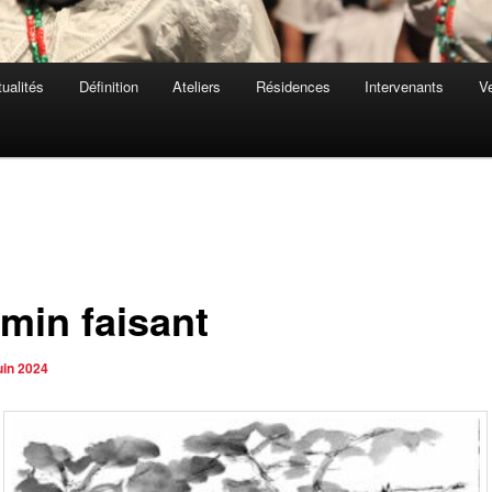
ualités
Définition
Ateliers
Résidences
Intervenants
Ve
min faisant
uin 2024