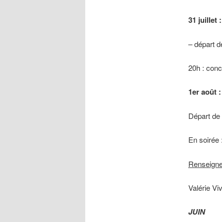
31 juillet
– départ 
20h : conce
1er août 
Départ de 
En soirée 
Renseign
Valérie Vi
JUIN