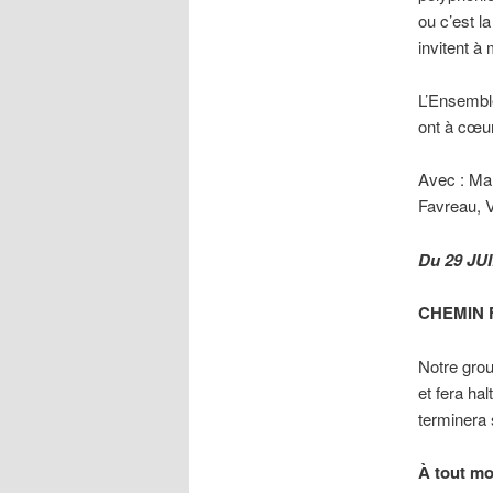
ou c’est l
invitent à
L’Ensemb
ont à cœur 
Avec : Ma
Favreau, V
Du 29 JU
CHEMIN F
Notre grou
et fera ha
terminera
À tout mo