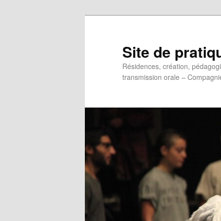
Aller
au
contenu
Site de pratiq
principal
Résidences, création, pédagogie 
transmission orale – Compagni