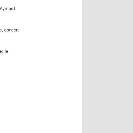
 Aymard
re, concert
c le