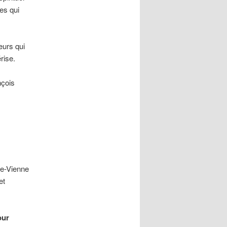
es qui
eurs qui
rise.
nçois
te-Vienne
et
our