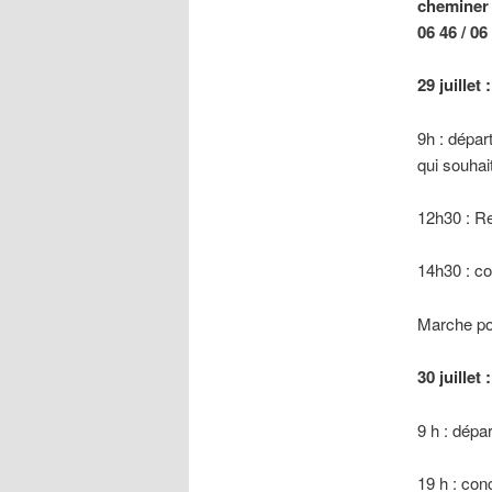
cheminer 
06 46 / 06
29 juillet
9h : dépar
qui souhai
12h30 : R
14h30 : con
Marche pos
30 juillet
9 h : dépa
19 h : con