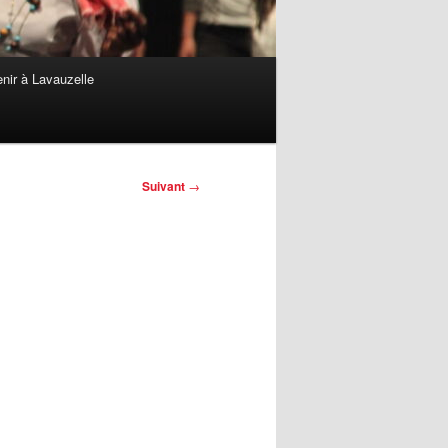
nir à Lavauzelle
Suivant
→