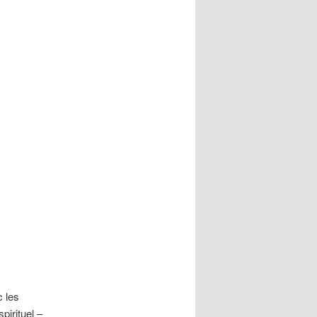
c les
pirituel –