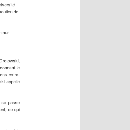
iversité
 soutien de
ntour.
Grotowski,
ndonnant le
ions extra-
ski appelle
l se passe
ent, ce qui