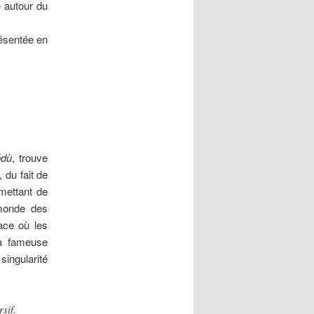
 autour du
ésentée en
õdù
, trouve
 du fait de
rmettant de
 monde des
ace où les
la fameuse
ingularité
sif.