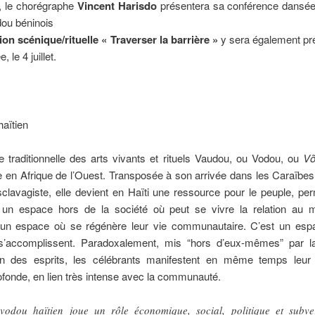
, le chorégraphe
Vincent Harisdo
présentera sa conférence dansée
ou béninois
ion scénique/rituelle « Traverser la barrière »
y sera également pr
e, le 4 juillet.
aïtien
e traditionnelle des arts vivants et rituels
Vaudou, ou Vodou, ou
V
e en Afrique de l’Ouest
. Transposée à son arrivée dans les Caraïbes,
esclavagiste, elle devient en Haïti une ressource pour le peuple, pe
 un espace hors de la société où peut se vivre la relation au
 un espace où se régénère leur vie communautaire. C’est un esp
 s’accomplissent. Paradoxalement, mis “hors d’eux-mêmes” par 
n des esprits, les célébrants manifestent en même temps leur s
ofonde, en lien très intense avec la communauté.
vodou haïtien joue un rôle économique, social, politique et subver