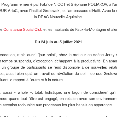
 Programme mené par Fabrice NICOT et Stéphane POLIAKOV, à l’un
’EUR ArteC, avec l’institut Grotowski, et l’ambassade d’Haïti. Avec le
la DRAC Nouvelle-Aquitaine.
le
Constance Social Club
et les habitants de Faux-la-Montagne et ale
Du 24 juin au 5 juillet 2021
vacance, mais aussi “jour saint”, chez le metteur en scène Jerzy 
 temps suspendu, d’exception, échappant à la productivité. En aba
, un groupe de participants se rend disponible à de nouvelles relat
es, aussi bien qu’à un travail de révélation de soi – ce que Grotow
cluant le rapport à l’autre et à la nature.
 aussi « whole », total, holistique, une façon de considérer qu’i
ose quand tout l’être est engagé, en relation avec son environnem
ne attention redoublée aux processus les plus banals en apparence.