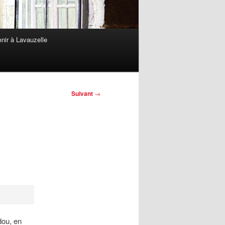
nir à Lavauzelle
Suivant
→
dou, en