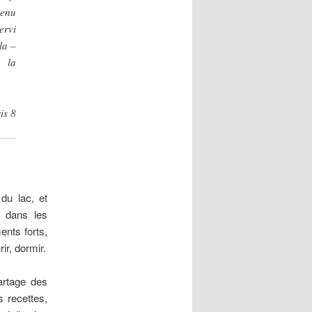
venu
ervi
la –
 la
is 8
du lac, et
, dans les
ents forts,
ir, dormir.
artage des
s recettes,