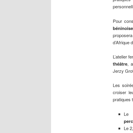
personnell
Pour const
béninois
proposer
d’Afrique d
L’atelier f
théâtre
, 
Jerzy Grot
Les soirée
croiser le
pratiques 
Le 
perc
Le 2