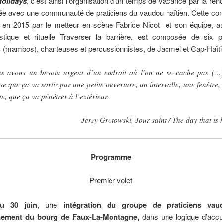
olidays
, c’est ainsi l’organisation d’un temps de vacance par la renc
gée avec une communauté de praticiens du vaudou haïtien. Cette c
e en 2015 par le metteur en scène Fabrice Nicot et son équipe, au
istique et rituelle Traverser la barrière, est composée de six pr
s (mambos), chanteuses et percussionnistes, de Jacmel et Cap-Haïti
s avons un besoin urgent d’un endroit où l’on ne se cache pas (
se que ça va sortir par une petite ouverture, un intervalle, une fenêtre,
te, que ça va pénétrer à l’extérieur.
Jerzy Grotowski, Jour saint / The day that is 
Programme
Premier volet
u 30 juin
, une
intégration du groupe de praticiens va
nnement du bourg de Faux-La-Montagne,
dans une logique d’accu