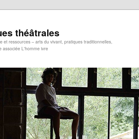
ues théâtrales
et ressources – arts du vivant, pratiques traditionnelles,
e associée L'homme ivre