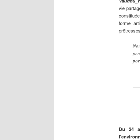
Vaudou_H
vie parta
constitué
forme art
prêtresse
Nou
pen
por
Du 24 a
l’enviro