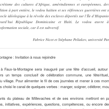
crétisme des cultures d’Afrique, amérindiennes et européennes, de
dition à part entière, le vodou haïtien et ses références guerrières ont s
socle idéologique à la révolte des esclaves déportés sur l’Île d’Hispanio
jourd’hui République Dominicaine et Haïti. Le vodou œuvre à
nsformation sociale, car il est subversif.
Fabrice Nicot et Stéphane Poliakov, université Par
ntagne : Invitation à nous rejoindre
 à Faux-la-Montagne sera inauguré par une fête d’accueil, autour 
ers un temps conclusif de célébration commune, une fête/rituel
u village. Pour alimenter le fil de ces journées et mener à ces mom
 choisi le canal de quelques verbes :
manger, soigner, célébrer, mour
ants du plateau de Millevaches et de ses environs mettront en p
ns, initiatives, expériences, questions, compétences, ou encore de