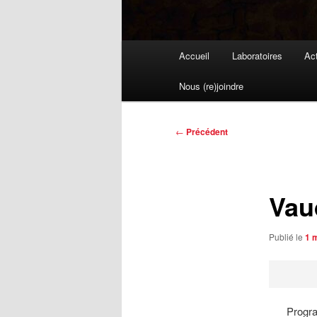
Menu
Accueil
Laboratoires
Act
principal
Nous (re)joindre
Navigation
←
Précédent
des
articles
Vau
Publié le
1 
Progra