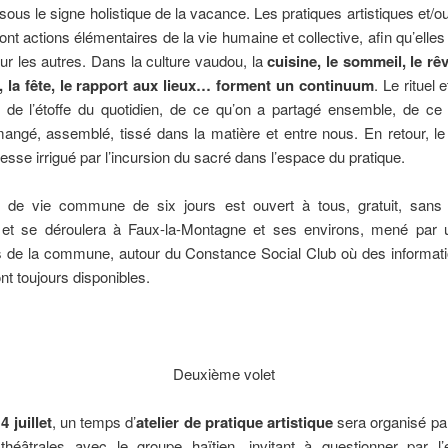
 sous le signe holistique de la vacance. Les pratiques artistiques et/ou 
ont actions élémentaires de la vie humaine et collective, afin qu’elles
ur les autres. Dans la culture vaudou,
la
cuisine, le sommeil, le rêv
 la fête
, le rapport aux lieux…
forment un continuum
. Le rituel e
t de l’étoffe du quotidien, de ce qu’on a partagé ensemble, de ce 
angé, assemblé, tissé dans la matière et entre nous. En retour, l
esse irrigué par l’incursion du sacré dans l’espace du pratique.
de vie commune de six jours est ouvert à tous, gratuit, sans i
, et se déroulera à Faux-la-Montagne et ses environs, mené par un
ts de la commune, autour du Constance Social Club où des informat
ont toujours disponibles.
Deuxième volet
4 juillet
, un temps d’
atelier de pratique artistique
sera organisé par
 théâtrales avec le groupe haïtien, invitant à questionner par l’