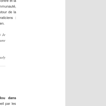
ontre et la
ommunauté,
tour de la
aticiens :
en.
…)
Je
 une
holy
udou dans
eil par les