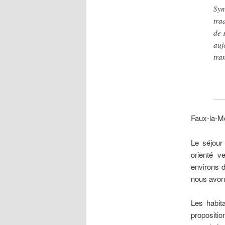
Syn
tra
de 
au
tra
Faux-la-Mo
Le séjour
orienté v
environs d
nous avons
Les habit
propositio