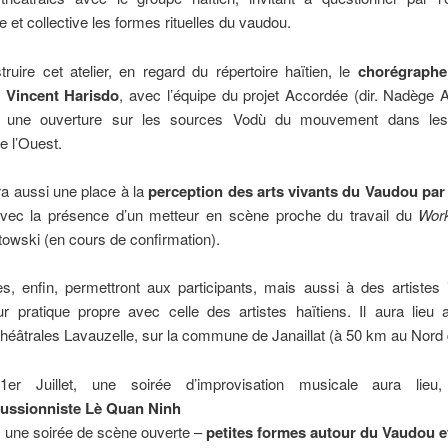
e et collective les formes rituelles du vaudou.
ruire cet atelier, en regard du répertoire haïtien, le
chorégraphe
e
Vincent Harisdo
, avec l’équipe du projet
Accordée
(dir. Nadège 
a une ouverture sur les sources
Vodù
du mouvement dans les t
e l’Ouest.
era aussi une place à la
perception des arts vivants du Vaudou par 
avec la présence d’un metteur en scène proche du travail du
Wor
owski (en cours de confirmation).
s, enfin, permettront aux participants, mais aussi à des artistes 
ur pratique propre avec celle des artistes haïtiens. Il aura lieu
théâtrales Lavauzelle, sur la commune de Janaillat (à 50 km au Nord
1er Juillet, une soirée d’improvisation musicale aura lie
ussionniste Lè Quan Ninh
, une soirée de scène ouverte –
petites formes autour du Vaudou et