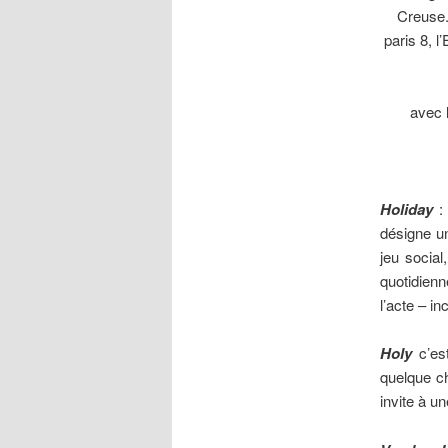
Creuse.
paris 8, l
avec
Holiday
: 
désigne un
jeu social
quotidienn
l’acte – in
Holy
c’est
quelque ch
invite à u