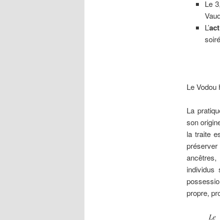
Le 3
Vaud
L’
act
soiré
Le Vodou h
La pratiqu
son origin
la traite 
préserver
ancêtres,
individus
possessio
propre, pr
Le 