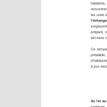
habitants,
rencontrer
les unes s
l’échange,
surgissen
préparé, m
est sans c
Ce temps 
préalable
d’habitan
à jour ser
du 1er au 
pratiques