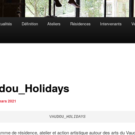
ualités
Définition
Ateliers
Résidences
Intervenants
Ve
dou_Holidays
mars 2021
VAUDOU_
HOLIDAYS
mme de résidence, atelier et action artistique autour des arts du Vau