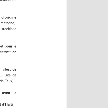
 d’origine
Ametogbe),
raditions
et pour le
kcenter
de
invités, de
 au Site de
 de Faux).
u,
avec le
 d’Haïti