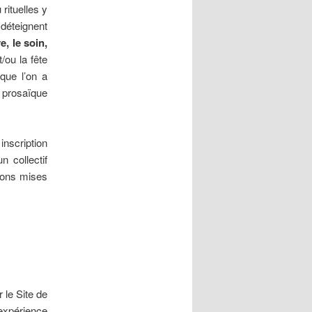
rituelles y
 déteignent
e, le soin,
t/ou la fête
que l’on a
e prosaïque
nscription
 collectif
ions mises
 le Site de
expérience