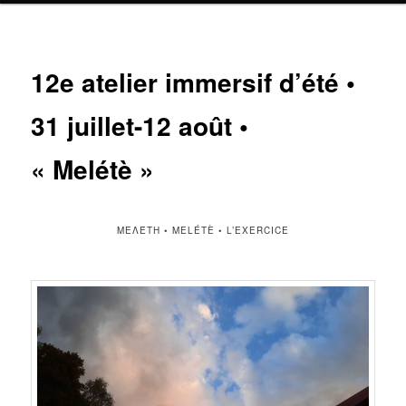
12e atelier immersif d’été •
31 juillet-12 août •
« Melétè »
ΜΕΛΈΤΗ • MELÉTÈ • L’EXERCICE