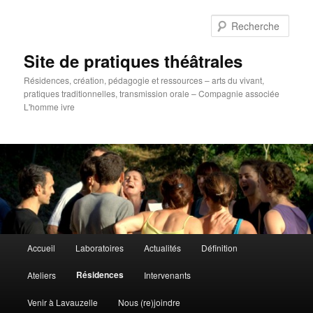
Aller
au
Rech
contenu
principal
Site de pratiques théâtrales
Résidences, création, pédagogie et ressources – arts du vivant,
pratiques traditionnelles, transmission orale – Compagnie associée
L'homme ivre
Menu
Accueil
Laboratoires
Actualités
Définition
principal
Résidences
Ateliers
Intervenants
Venir à Lavauzelle
Nous (re)joindre