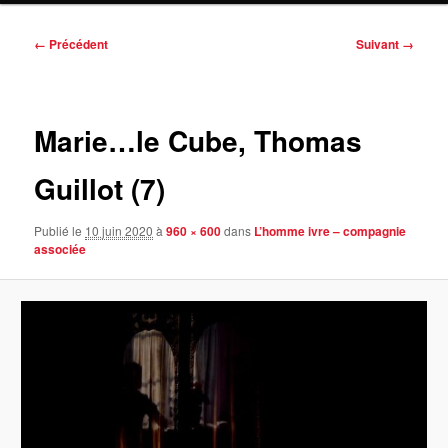
Navigation
← Précédent
Suivant →
des
images
Marie…le Cube, Thomas
Guillot (7)
Publié le
10 juin 2020
à
960 × 600
dans
L’homme ivre – compagnie
associée