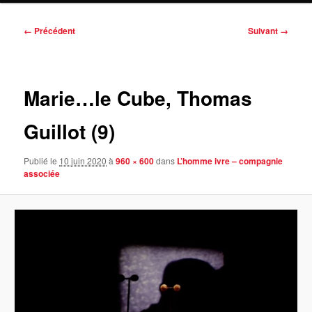
Navigation
← Précédent
Suivant →
des
images
Marie…le Cube, Thomas
Guillot (9)
Publié le
10 juin 2020
à
960 × 600
dans
L’homme ivre – compagnie
associée