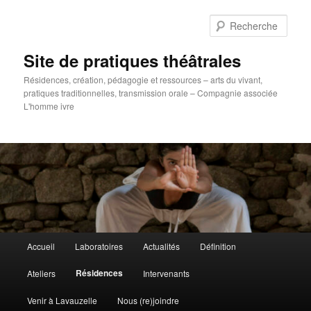
Aller
au
Rech
contenu
principal
Site de pratiques théâtrales
Résidences, création, pédagogie et ressources – arts du vivant,
pratiques traditionnelles, transmission orale – Compagnie associée
L'homme ivre
Menu
Accueil
Laboratoires
Actualités
Définition
principal
Résidences
Ateliers
Intervenants
Venir à Lavauzelle
Nous (re)joindre