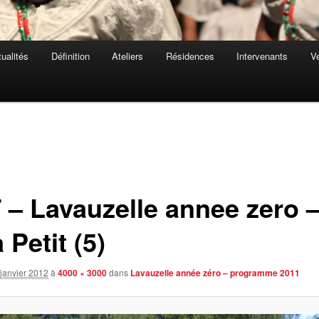
ualités
Définition
Ateliers
Résidences
Intervenants
Ve
 – Lavauzelle annee zero –
 Petit (5)
janvier 2012
à
4000 × 3000
dans
Lavauzelle année zéro – programme 2011