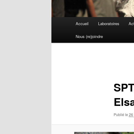
Menu
Accueil
Laboratoires
Act
principal
Nous (re)joindre
Navigation
des
images
SPT
Elsa
Publié le
26 