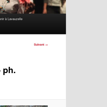
nir à Lavauzelle
Suivant →
 ph.