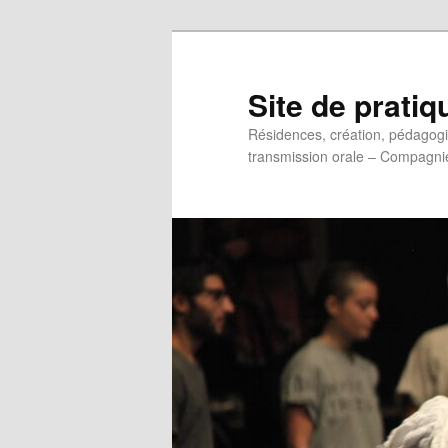
Aller
au
contenu
Site de pratiq
principal
Résidences, création, pédagogie 
transmission orale – Compagni