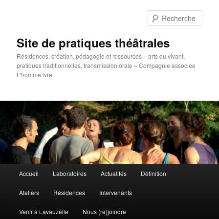
Aller
au
Rech
contenu
principal
Site de pratiques théâtrales
Résidences, création, pédagogie et ressources – arts du vivant,
pratiques traditionnelles, transmission orale – Compagnie associée
L'homme ivre
Menu
Accueil
Laboratoires
Actualités
Définition
principal
Ateliers
Résidences
Intervenants
Venir à Lavauzelle
Nous (re)joindre