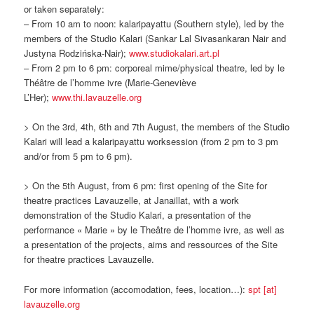
or taken separately:
– From 10 am to noon: kalaripayattu (Southern style), led by the
members of the Studio Kalari (Sankar Lal Sivasankaran Nair and
Justyna Rodzińska-Nair);
www.studiokalari.art.pl
– From 2 pm to 6 pm: corporeal mime/physical theatre, led by le
Théâtre de l’homme ivre (Marie-Geneviève
L’Her);
www.thi.lavauzelle.org
> On the 3rd, 4th, 6th and 7th August, the members of the Studio
Kalari will lead a kalaripayattu worksession (from 2 pm to 3 pm
and/or from 5 pm to 6 pm).
> On the 5th August, from 6 pm: first opening of the Site for
theatre practices Lavauzelle, at Janaillat, with a work
demonstration of the Studio Kalari, a presentation of the
performance « Marie » by le Theâtre de l’homme ivre, as well as
a presentation of the projects, aims and ressources of the Site
for theatre practices Lavauzelle.
For more information (accomodation, fees, location…):
spt [at]
lavauzelle.org