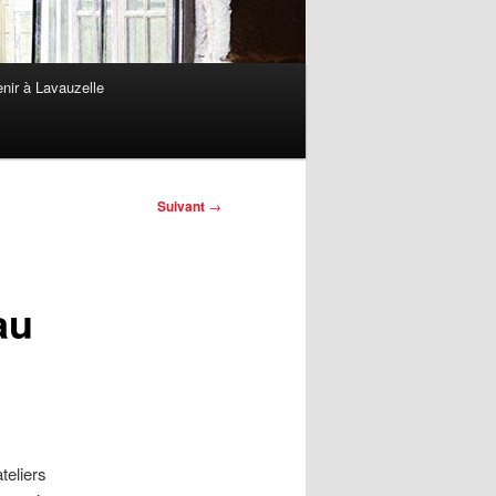
nir à Lavauzelle
Suivant
→
au
teliers