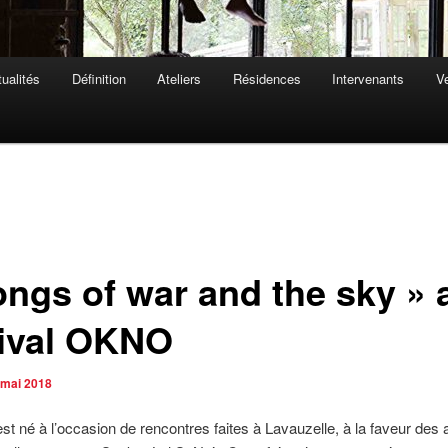
ualités
Définition
Ateliers
Résidences
Intervenants
Ve
ongs of war and the sky » 
tival OKNO
 mai 2018
est né à l’occasion de rencontres faites à Lavauzelle, à la faveur des a