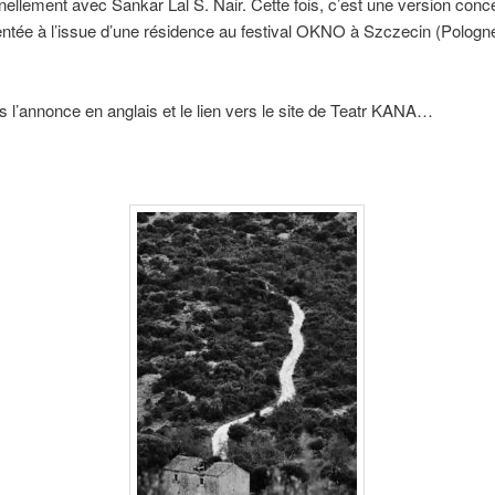
ginellement avec Sankar Lal S. Nair. Cette fois, c’est une version conce
ntée à l’issue d’une résidence au festival OKNO à Szczecin (Pologn
 l’annonce en anglais et le lien vers le site de Teatr KANA…