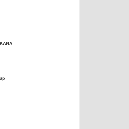
t KANA
tap