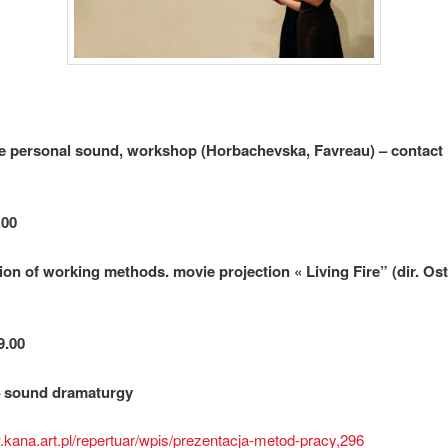
e personal sound, workshop (Horbachevska, Favreau) – contac
.00
ion of working methods. movie projection « Living Fire” (dir. Os
9.00
– sound dramaturgy
.kana.art.pl/repertuar/wpis/prezentacja-metod-pracy,296