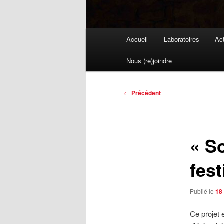
Menu
Accueil
Laboratoires
Act
principal
Nous (re)joindre
Navigation
←
Précédent
des
articles
« S
fes
Publié le
18
Ce projet 