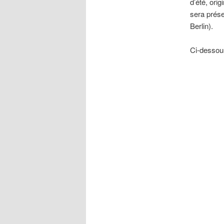
d’été, ori
sera prése
Berlin).
Ci-dessous