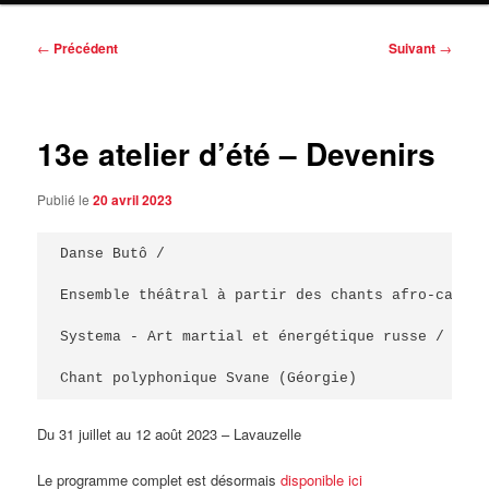
Navigation
←
Précédent
Suivant
→
des
articles
13e atelier d’été – Devenirs
Publié le
20 avril 2023
Danse Butô / 

Ensemble théâtral à partir des chants afro-caribé
Systema - Art martial et énergétique russe / 

Chant polyphonique Svane (Géorgie)
Du 31 juillet au 12 août 2023 – Lavauzelle
Le programme complet est désormais
disponible ici