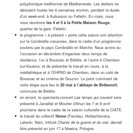
polyphonique traditionnel de Méditerranée. Les ateliers se
déroulent toutes les 6 semaines environ, pendant la durée
d’un week-end, à Aubusson ou Felletin. En mars, nous
nous réunirons
les 4 et 5 à la Petite Maison Rouge
,
quartier de la gare, Felletin.
le programme « à présent » porte cette saison son attention
sur la Combraille creusoise, dans le cadre d’un programme
soutenu par le pays Combraille en Marche. Nous avons eu
l’occasion en décembre d’organiser deux temps de
résidence, l’un à Boussac et Bétête, et l’autre à Chambon-
sur-Voueize, et de présenter le travail en cours, à la
médiathèque et à l’EHPAD de Chambon, dans un café de
Boussac et au cinéma de Gouzon. Le point culminant de
cette étape aura lieu le
20 mai à l’abbaye de Brébenoît
,
commune de Bétête.
en amont, le spectacle-concert
Les temps qui courent
sera
présenté à Janaillat et Moutier d’Ahun les 7 et 8 avril
prochains dans le cadre de la saison culturelle de la CIATE.
le travail du collectif
Home
(Favreau, Horbachevska,
Latecki, Nair), intitulé
Chants de la guerre et du ciel
, devrait
être présenté en juin 17 à Nowica, Pologne.