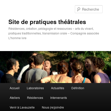
Aller
au
Rech
contenu
principal
Site de pratiques théâtrales
Résidences, création, pédagogie et ressources – arts du vivant,
pratiques traditionnelles, transmission orale – Compagnie associée
L'homme ivre
Menu
Accueil
Laboratoires
Actualités
Définition
principal
Ateliers
Résidences
Intervenants
Venir à Lavauzelle
Nous (re)joindre