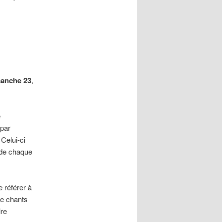
anche 23
,
e
 par
 Celui-ci
 de chaque
 référer à
de chants
ire