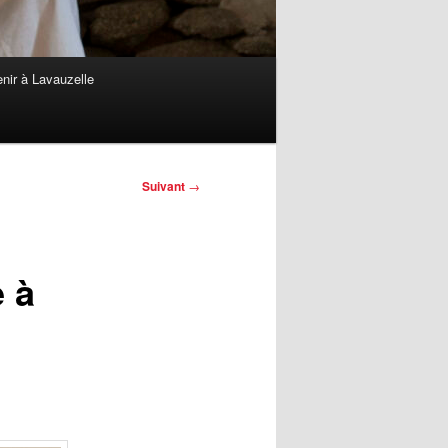
nir à Lavauzelle
Suivant
→
 à