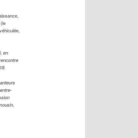
naissance,
(le
 véhiculée,
, en
 rencontre
18.
hanteurs
entre-
ssion
imousin,