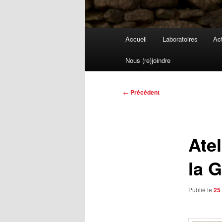
Menu
Accueil
Laboratoires
Act
principal
Nous (re)joindre
Navigation
←
Précédent
des
articles
Ate
la G
Publié le
25