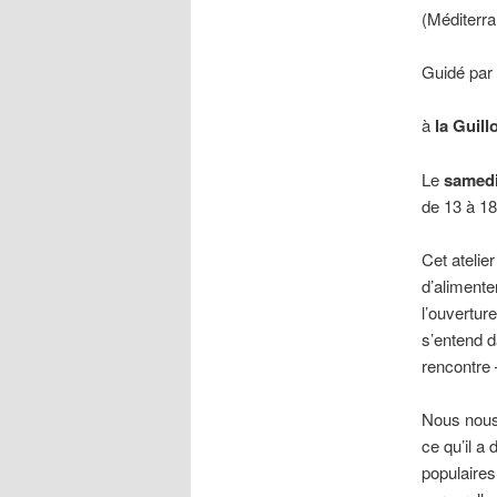
(Méditerr
Guidé par
à
la Guill
Le
samedi
de 13 à 1
Cet atelie
d’alimenter
l’ouverture
s’entend d
rencontre 
Nous nous 
ce qu’il a
populaires