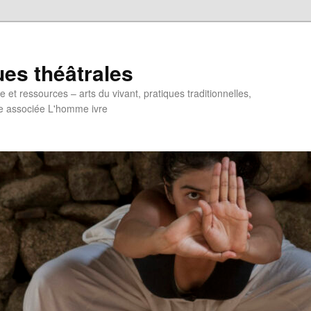
ues théâtrales
et ressources – arts du vivant, pratiques traditionnelles,
e associée L'homme ivre