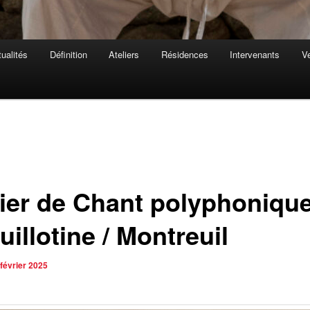
ualités
Définition
Ateliers
Résidences
Intervenants
Ve
lier de Chant polyphonique
uillotine / Montreuil
 février 2025