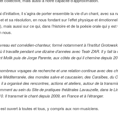
 et collective, mais aussi à notre capacité d’approximation.
i d’initiative, il s’agira de porter ensemble la vie d’un chant, avec sa 
 et sa résolution, en nous fondant sur l’effet physique et émotionnel 
), mais aussi sur ce qui, dans l’histoire et de la poésie orale qui y est
n nous.
vreau est comédien-chanteur, formé notamment à l’Institut Grotowski
ù il travaille pendant une dizaine d’années avec Teatr ZAR. Il y fait la
 Molik puis de Jorge Parente, aux côtés de qui il chemine depuis 20
nombreux voyages de recherche et une relation continue avec des c
de Méditerranée, des mondes salve et caucasien, des Caraïbes, du C
il a organisé des rencontres, actions et ateliers, autour de la transmi
amment au sein du Site de pratiques théâtrales Lavauzelle, dans le L
0. Il transmet le chant depuis 2009, en France et à l’étranger.
r est ouvert à toutes et tous, y compris aux non-musiciens.