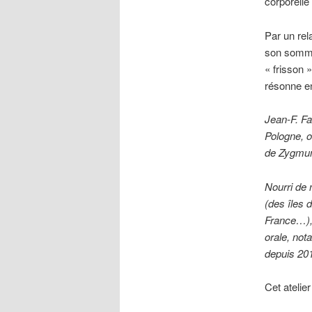
corporelle
Par un rela
son sommet
« frisson »
résonne e
Jean-F. Fa
Pologne, o
de Zygmunt
Nourri de 
(des îles 
France…), 
orale, not
depuis 201
Cet atelie