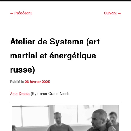
Navigation
←
Précédent
Suivant
→
des
articles
Atelier de Systema (art
martial et énergétique
russe)
Publié le
26 février 2025
Aziz Drabia
(Systema Grand Nord)