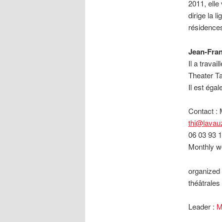
2011, elle 
dirige la 
résidences
Jean-Fra
Il a trava
Theater Ta
Il est éga
Contact :
thi@lavauz
06 03 93 
Monthly w
organized
théâtrales
Leader :
M