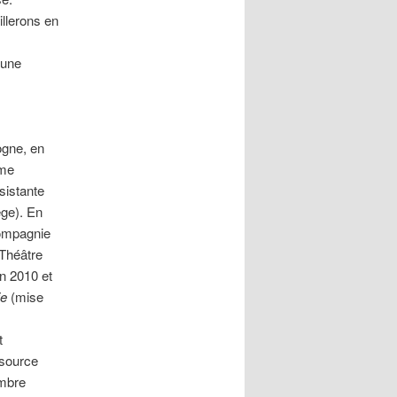
illerons en
 une
ogne, en
ime
sistante
ge). En
compagnie
 Théâtre
en 2010 et
ie
(mise
t
ssource
embre