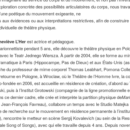
ploration concrète des possibilités articulatoires du corps, nous trava
d’une poétique du mouvement exigeante, ne
 aux évidences ou aux interprétations restrictives, afin de construire
ndividuelle de théâtre physique.
eviève L’Her
est actrice et pédagogue.
rionnettiste pendant 5 ans, elle découvre le théâtre physique en Pol
t avec le Teatr Jednego Wiersza. À partir de 2004, elle se forme au m
ramatique à Paris (Hippocampe, Pas de Dieux) et aux États-Unis (as
che du professeur de mime corporel Thomas Leabhart, Pomona Colle
 retourne en Pologne, à Wroclaw, où le Théâtre de l’Homme Ivre, la 
co-fondée en 2006, est accueillie en résidence de création, d’abord au
, puis à l’Institut Grotowski (compagnie de la ligne promotionnelle 
s ce dernier cadre, elle crée et interprète la partition physique de
Mar
 Jean-François Favreau), collabore un temps avec le Studio Matejka
re de recherche sur le mouvement en résidence permanente à l’institu
, rencontre le metteur en scène Sergij Kovalevich (au sein de la Re
nale Song of Songs), avec qui elle travaille depuis 4 ans. Depuis nov