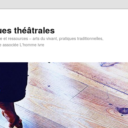
ues théâtrales
et ressources – arts du vivant, pratiques traditionnelles,
e associée L'homme ivre