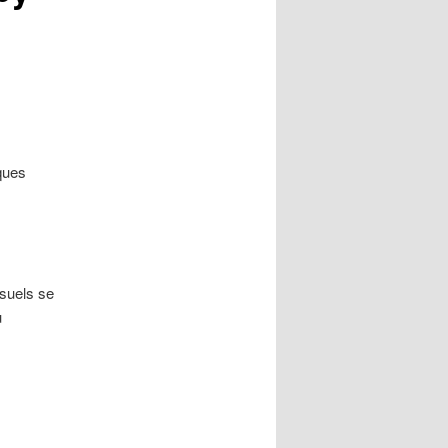
ques
nsuels se
u