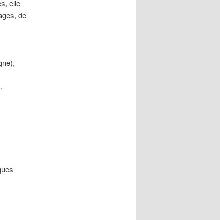
s, elle
tages, de
gne),
.
iques