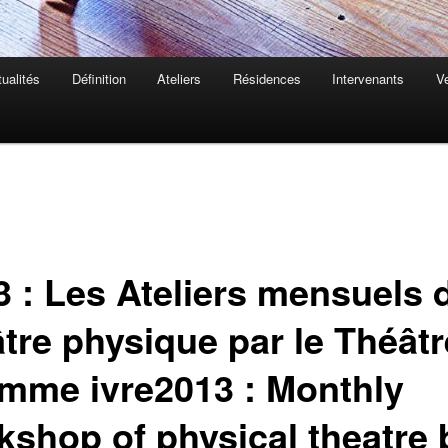
ualités
Définition
Ateliers
Résidences
Intervenants
Ve
3 : Les Ateliers mensuels 
âtre physique par le Théâtr
omme ivre
2013 : Monthly
kshop of physical theatre 