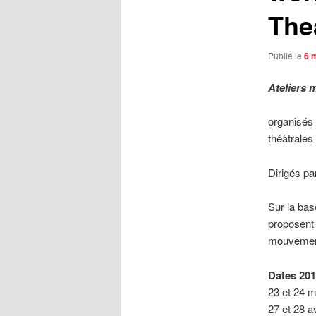
The
Publié le
6 
Ateliers 
organisés 
théâtrales
Dirigés p
Sur la bas
proposent 
mouvement 
Dates 201
23 et 24 m
27 et 28 av