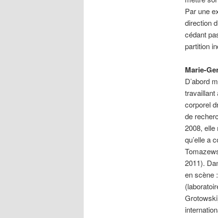
Par une ex
direction 
cédant pas
partition i
Marie-Gen
D’abord ma
travaillan
corporel d
de recher
2008, elle
qu’elle a 
Tomazewski
2011). Dan
en scène :
(laboratoi
Grotowski)
internatio