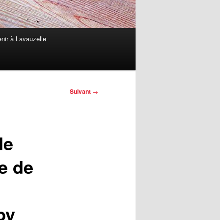
nir à Lavauzelle
Suivant
→
de
e de
by