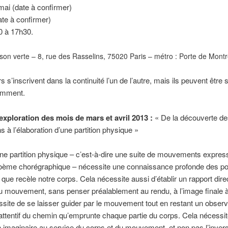
mai (date à confirmer)
date à confirmer)
0 à 17h30.
on verte – 8, rue des Rasselins, 75020 Paris – métro : Porte de Montre
s s’inscrivent dans la continuité l’un de l’autre, mais ils peuvent être 
amment.
’exploration des mois de mars et avril 2013 :
« De la découverte de
ns à l’élaboration d’une partition physique »
ne partition physique – c’est-à-dire une suite de mouvements express
poème chorégraphique – nécessite une connaissance profonde des pos
que recèle notre corps. Cela nécessite aussi d’établir un rapport direc
 au mouvement, sans penser préalablement au rendu, à l’image finale à
site de se laisser guider par le mouvement tout en restant un observ
t attentif du chemin qu’emprunte chaque partie du corps. Cela nécessit
 imaginaire au service du corps et du mouvement, et non pas l’inver