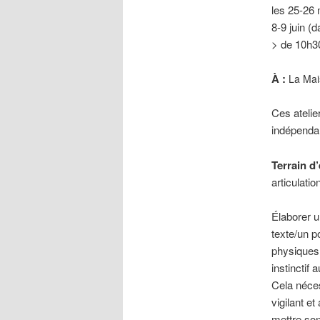
les 25-26 
8-9 juin (
> de 10h3
À :
La Mais
Ces atelier
indépend
Terrain d
articulatio
Élaborer u
texte/un 
physiques 
instinctif
Cela néces
vigilant e
mettre son