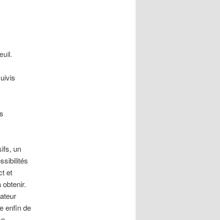
uil.
suivis
s
ifs, un
sibilités
t et
 obtenir.
ateur
e enfin de
se.