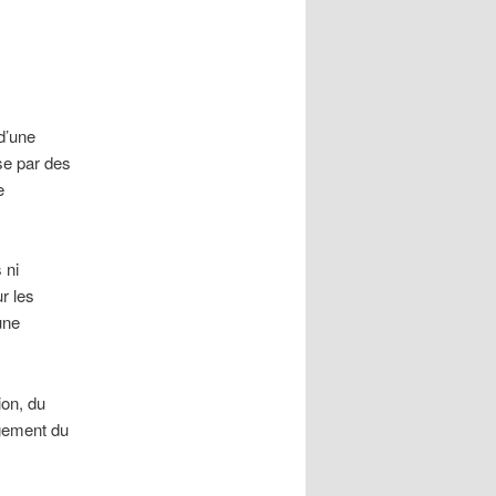
 d’une
sse par des
e
 ni
r les
une
ion, du
agement du