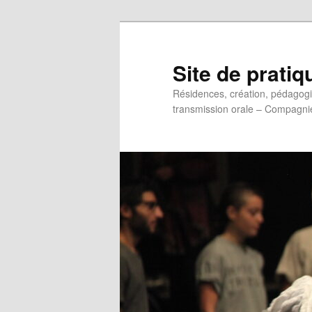
Aller
au
contenu
Site de pratiq
principal
Résidences, création, pédagogie 
transmission orale – Compagni