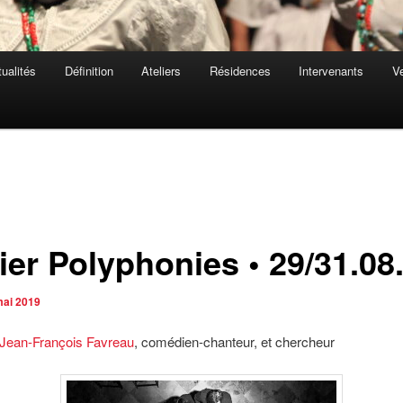
ualités
Définition
Ateliers
Résidences
Intervenants
Ve
ier Polyphonies • 29/31.08
mai 2019
Jean-François Favreau
, comédien-chanteur, et chercheur