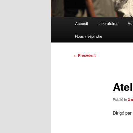
Menu
Accueil
Laboratoires
Act
principal
Nous (re)joindre
Navigation
←
Précédent
des
articles
Atel
Publié le
3 
Dirigé par