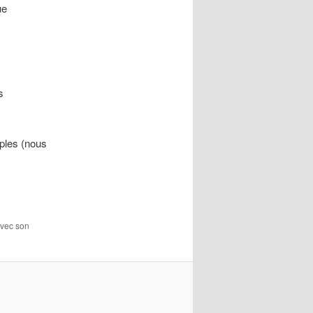
ue
s
mples (nous
avec son