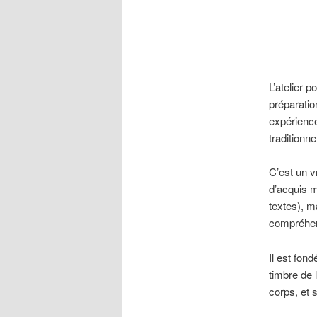
L’atelier p
préparatio
expérience
traditionne
C’est un v
d’acquis m
textes), m
compréhen
Il est fon
timbre de 
corps, et 