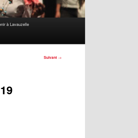
nir à Lavauzelle
Suivant
→
.19