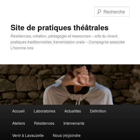
Aller
au
Rech
contenu
principal
Site de pratiques théâtrales
Résidences, création, pédagogie et ressources – arts du vivant,
pratiques traditionnelles, transmission orale – Compagnie associée
L'homme ivre
Menu
Accueil
Laboratoires
Actualités
Définition
principal
Ateliers
Résidences
Intervenants
Venir à Lavauzelle
Nous (re)joindre