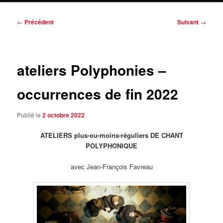
Navigation
←
Précédent
Suivant
→
des
articles
ateliers Polyphonies –
occurrences de fin 2022
Publié le
2 octobre 2022
ATELIERS plus-ou-moins-réguliers DE CHANT
POLYPHONIQUE
avec Jean-François Favreau