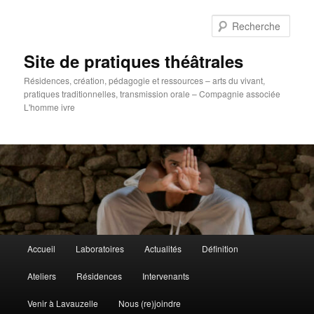
Aller
au
Rech
contenu
principal
Site de pratiques théâtrales
Résidences, création, pédagogie et ressources – arts du vivant,
pratiques traditionnelles, transmission orale – Compagnie associée
L'homme ivre
Menu
Accueil
Laboratoires
Actualités
Définition
principal
Ateliers
Résidences
Intervenants
Venir à Lavauzelle
Nous (re)joindre