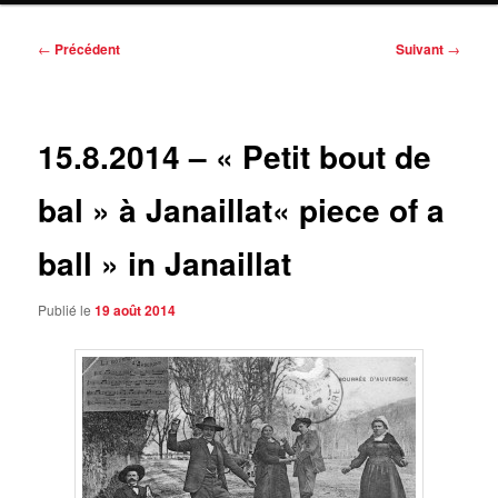
Navigation
←
Précédent
Suivant
→
des
articles
15.8.2014 – « Petit bout de
bal » à Janaillat
« piece of a
ball » in Janaillat
Publié le
19 août 2014