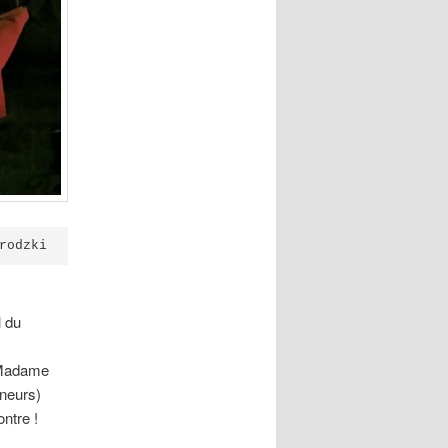
rodzki
l du
u Madame
ineurs)
ntre !