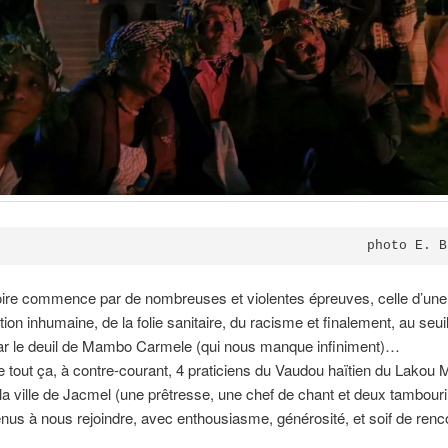
photo E. B
oire commence par de nombreuses et violentes épreuves, celle d’une
tion inhumaine, de la folie sanitaire, du racisme et finalement, au seui
ar le deuil de Mambo Carmele (qui nous manque infiniment)…
e tout ça, à contre-courant, 4 praticiens du Vaudou haïtien du Lako
la ville de Jacmel (une prêtresse, une chef de chant et deux tambour
nus à nous rejoindre, avec enthousiasme, générosité, et soif de renco