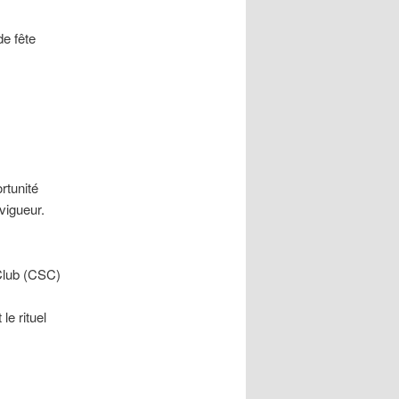
e fête
rtunité
vigueur.
Club (CSC)
le rituel