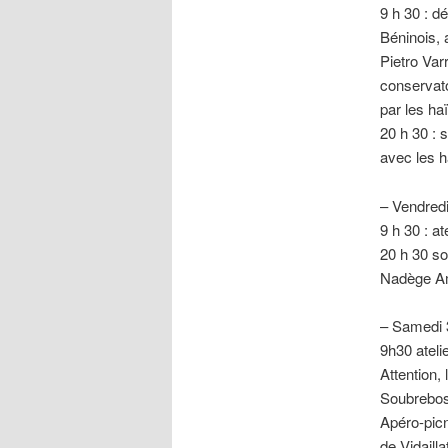
9 h 30 : d
Béninois, 
Pietro Var
conservato
par les haï
20 h 30 
avec les h
– Vendredi 
9 h 30 : at
20 h 30 s
Nadège Ame
– Samedi 3 
9h30 ateli
Attention, 
Soubrebost
Apéro-picn
de Vidaill