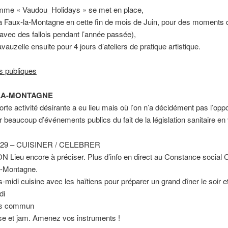
mme « Vaudou_Holidays » se met en place,
à Faux-la-Montagne en cette fin de mois de Juin, pour des moments d
avec des fallois pendant l’année passée),
vauzelle ensuite pour 4 jours d’ateliers de pratique artistique.
s publiques
LA-MONTAGNE
rte activité désirante a eu lieu mais où l’on n’a décidément pas l’oppo
r beaucoup d’événements publics du fait de la législation sanitaire en 
di 29 – CUISINER / CELEBRER
Lieu encore à préciser. Plus d’info en direct au Constance social 
a-Montagne.
-midi cuisine avec les haïtiens pour préparer un grand dîner le soir et 
di
as commun
se et jam. Amenez vos instruments !