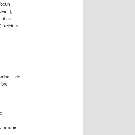
 Vodùn
dée »),
ant au
, rejoints
rdée », de
ibre
de
, commune