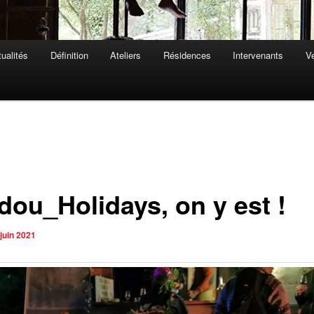
ualités
Définition
Ateliers
Résidences
Intervenants
Ve
dou_Holidays, on y est !
juin 2021