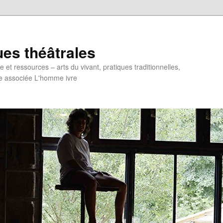
ues théâtrales
et ressources – arts du vivant, pratiques traditionnelles,
e associée L'homme ivre