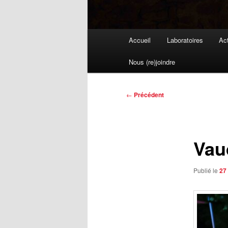
Menu
Accueil
Laboratoires
Act
principal
Nous (re)joindre
Navigation
←
Précédent
des
articles
Vau
Publié le
27 