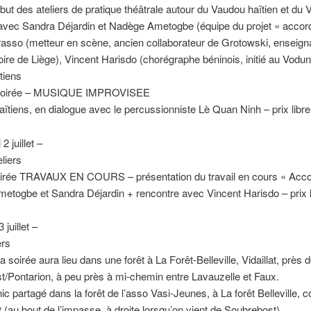
ébut des ateliers de pratique théâtrale autour du Vaudou haïtien et du
avec Sandra Déjardin et Nadège Ametogbe (équipe du projet « accor
rasso (metteur en scène, ancien collaborateur de Grotowski, enseign
ire de Liège), Vincent Harisdo (chorégraphe béninois, initié au Vodun)
tiens
: soirée – MUSIQUE IMPROVISEE
aïtiens, en dialogue avec le percussionniste Lè Quan Ninh – prix libre
2 juillet –
eliers
oirée TRAVAUX EN COURS – présentation du travail en cours « Acco
togbe et Sandra Déjardin + rencontre avec Vincent Harisdo – prix l
juillet –
ers
la soirée aura lieu dans une forêt à La Forêt-Belleville, Vidaillat, près 
/Pontarion, à peu près à mi-chemin entre Lavauzelle et Faux.
ic partagé dans la forêt de l’asso Vasi-Jeunes, à La forêt Belleville
at (au bout de l’impasse, à droite lorsqu’on vient de Soubrebost).