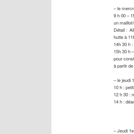
– le merc
9 h 00 – 1
un maillot/
Détail : A
hutte à 1
14h 30 h :
15h 30 h –
pour consti
à partir d
– le jeudi 1
10 h : pet
12 h 30 : 
14 h : déam
– Jeudi 1er