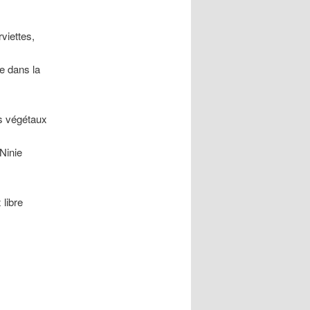
rviettes,
e dans la
ts végétaux
Ninie
 libre