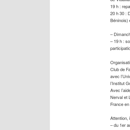
19 h : rep
20 h 30 : 
Béninois)
– Dimanch
– 19 h : s
participati
Organisati
Club de F
avec l’Univ
l’Institut
Avec l’aid
Nerval et 
France en 
Attention, 
– du 1er a