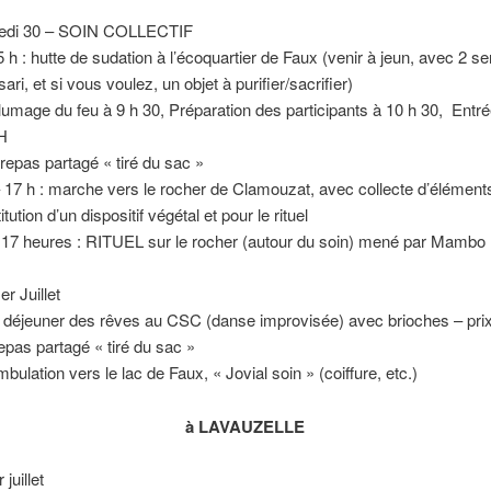
redi 30 – SOIN COLLECTIF
5 h : hutte de sudation à l’écoquartier de Faux (venir à jeun, avec 2 se
sari, et si vous voulez, un objet à purifier/sacrifier)
llumage du feu à 9 h 30, Préparation des participants à 10 h 30, Entré
1H
 repas partagé « tiré du sac »
 17 h : marche vers le rocher de Clamouzat, avec collecte d’élémen
tution d’un dispositif végétal et pour le rituel
e 17 heures : RITUEL sur le rocher (autour du soin) mené par Mambo 
er Juillet
it déjeuner des rêves au CSC (danse improvisée) avec brioches – prix
repas partagé « tiré du sac »
bulation vers le lac de Faux, « Jovial soin » (coiffure, etc.)
à LAVAUZELLE
 juillet