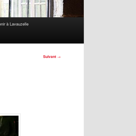
nir à Lavauzelle
Suivant
→