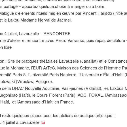
as partagé – apportez quelque chose à manger ou à boire.
Dialogue d’éléments rituels mis en œuvre par Vincent Harisdo (initié 
 et le Lakou Madame Nerval de Jacmel.
e 4 juillet, Lavauzelle – RENCONTRE
ortie d’atelier et rencontre avec Pietro Varrasso, puis repas de clôture 
on libre
on : Site de pratiques théâtrales Lavauzelle (Janaillat) et le Constanc
aux la Montagne, l’EUR ArTeC, Maison des Sciences de l’Homme Pa
ersité Paris 8, l’Université Paris Nanterre, l’Université d’État d’Haïti 
 Grotowski (Wroclaw, Pologne).
e de la DRAC Nouvelle Aquitaine, Vasi-jeunes (Vidaillat), les Lakou
Legphibao (Haïti), le Cours Florent (Paris), ACC, FOKAL, l’Ambassad
Haïti, et l’Ambassade d’Haïti en France.
il reste quelques places pour les ateliers de pratique artistique :
u 4 juillet à Lavauzelle
Ici