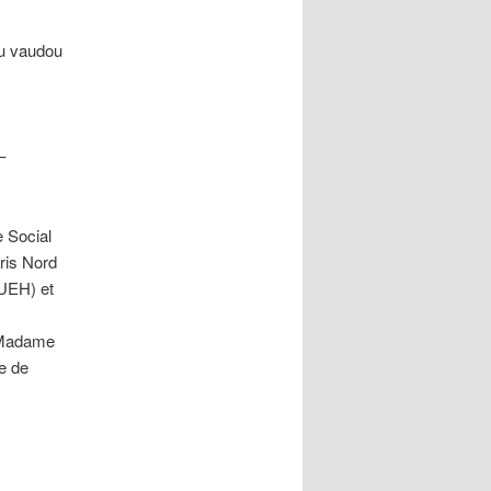
au vaudou
–
e Social
ris Nord
(UEH) et
s Madame
e de