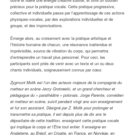
ouvre et libère une énergie créative subtile, et offre un soutien
précieux pour la pratique vocale. Cette pratique progressive,
collective et individuelle passe par l’apprentissage de ces actions
physiques-vocales, par des explorations individuelles et de
groupe, et des improvisations.
Émerge alors, au croisement avec la pratique artistique et
l’histoire humaine de chacun, une résonance inattendue et
imprévisible, source de vibration du corps, qui permettra
d’entreprendre un travail plus personnel. Pour ceci, les
participants sont priés de venir avec un texte et un ou deux
chants individuels, soigneusement connus par cœur.
Zygmunt Molik est l’un des acteurs majeurs de la compagnie du
metteur en scène Jerzy Grotowski, et un grand chercheur et
pédagogue du « parathéâtre » polonais. Jorge Parente, comédien
et metteur en scène, suivit pendant vingt ans son enseignement
et fut son assistant. Désigné par Z. Molik pour prolonger et
transmettre sa pratique, il est depuis plus de dix ans le
dépositaire de cette tradition, enseignant cette pratique vocale
qui implique le corps et l’Être tout entier. Il enseigne en
Angleterre, au Brésil, en Croatie, en France, en Norvège, en