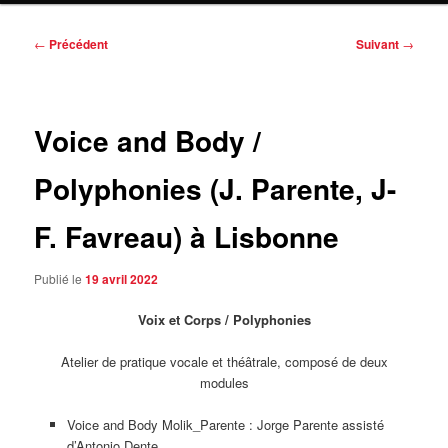
Navigation
←
Précédent
Suivant
→
des
articles
Voice and Body /
Polyphonies (J. Parente, J-
F. Favreau) à Lisbonne
Publié le
19 avril 2022
Voix et Corps / Polyphonies
Atelier de pratique vocale et théâtrale, composé de deux
modules
Voice and Body Molik_Parente : Jorge Parente assisté
d’Antonio Dente