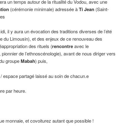
era un temps autour de la ritualité du Vodou, avec une
ation
(cérémonie minimale) adressée à
Ti Jean
(Saint-
tes
i, il y aura un évocation des traditions diverses de l’été
re du Limousin), et des enjeux de ce renouveau des
éappropriation des rituels (
rencontre
avec le
, pionnier de l’ethnoscénologie), avant de nous diriger vers
 du groupe
Mabah
) puis,
/ espace partagé laissé au soin de chacun.e
re par heure.
que monnaie, et covoiturez autant que possible !