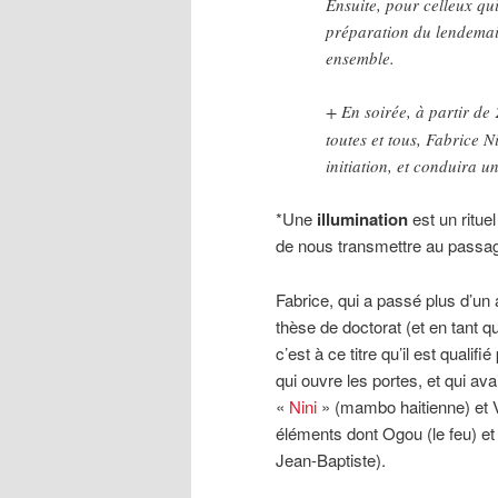
Ensuite, pour celleux qu
préparation du lendemain
ensemble.
+ En soirée, à partir de
toutes et tous, Fabrice 
initiation, et conduira u
*Une
illumination
est un ritue
de nous transmettre au passa
Fabrice, qui a passé plus d’un 
thèse de doctorat (et en tant q
c’est à ce titre qu’il est quali
qui ouvre les portes, et qui av
«
Nini
» (mambo haitienne) et Vi
éléments dont Ogou (le feu) et 
Jean-Baptiste).