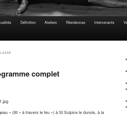
ualités
Définition
Ateliers
Résidences
Intervenants
Ve
CLASSÉ
rogramme complet
eau » (litt « à travers le feu ») à St Sulpice le dunois, à la