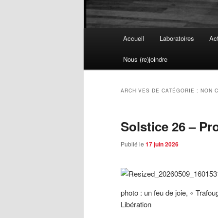
Menu
Accueil
Laboratoires
Act
principal
Nous (re)joindre
ARCHIVES DE CATÉGORIE :
NON 
Solstice 26 – P
Publié le
17 juin 2026
photo : un feu de joie, « Trafoug
Libération