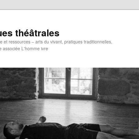
ues théâtrales
et ressources – arts du vivant, pratiques traditionnelles,
e associée L'homme ivre