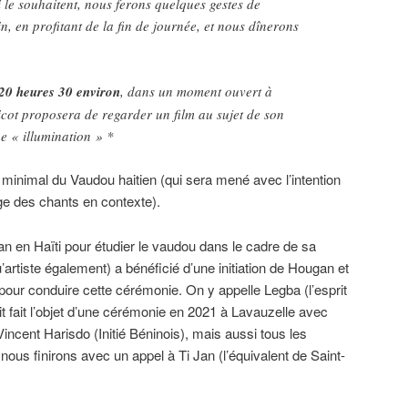
i le souhaitent, nous ferons quelques gestes de
, en profitant de la fin de journée, et nous dînerons
20 heures 30 environ
, dans un moment ouvert à
Nicot proposera de regarder un film au sujet de son
ne « illumination » *
l minimal du Vaudou haitien (qui sera mené avec l’intention
ge des chants en contexte).
an en Haïti pour étudier le vaudou dans le cadre de sa
u’artiste également) a bénéficié d’une initiation de Hougan et
fié pour conduire cette cérémonie. On y appelle Legba (l’esprit
ait fait l’objet d’une cérémonie en 2021 à Lavauzelle avec
ncent Harisdo (Initié Béninois), mais aussi tous les
nous finirons avec un appel à Ti Jan (l’équivalent de Saint-