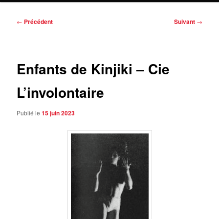
Navigation
←
Précédent
Suivant
→
des
articles
Enfants de Kinjiki – Cie
L’involontaire
Publié le
15 juin 2023