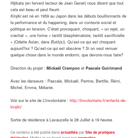
Hijikata (en fervent lecteur de Jean Genet) nous disent que tout
cela est beau et peut fleurir.
Kinjiki
est né en 1959 au Japon dans les débuts bouillonnants de
la performance et du happening, dans un contexte social et
politique en tension. C’était provoquant, choquant, « un rejet, un
crachat », une forme « tantôt blasphématoire, tantôt sacrificielle
» (Odette Aslan, dans
Butô(s)
). Qu’est-ce qui est choquant
aujourd’hui ? Qu’est-ce qui est obscène ? Si on veut remuer
quelque chose dans le monde endormi, que devons-nous faire?
Direction du projet :
Mickaël Crampon
et
Pascale Guirimand
Avec les danseurs : Pascale, Mickaël, Perrine, Bertille, Rémi,
Michel, Emma, Mélanie.
Voir sur le site de L’Involontaire :
http://linvolontaire.fr/
enfants-de-
kinjiki
/
Sortie de résidence à Lavauzelle le 28 Juillet à 19 heures
Ce contenu a été publié dans
actualités
par
Site de pratiques
théâtrales
. Mettez-le en favori avec son
permalien
.