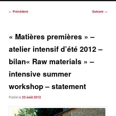
Navigation
←
Précédent
Suivant
→
des
articles
« Matières premières » –
atelier intensif d’été 2012 –
bilan
« Raw materials » –
intensive summer
workshop – statement
Publié le
23 août 2012